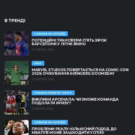
В ТРЕНДІ
НОВИНИ ЛА-ЛІГИ 🇪🇸
ПОТЕНЦІЙНІ ТРАНСФЕРИ: П’ЯТЬ ЗІРОК
БАРСЕЛОНИ У ЛІТНЄ ВІКНО
22 КВІТНЯ, 2026
КІНО
MARVEL STUDIOS ПОВЕРТАЄТЬСЯ НА COMIC-CON
2026: ОЧІКУВАННЯ AVENGERS: DOOMSDAY
22 КВІТНЯ, 2026
НОВИНИ ПРЕМ'ЄР-ЛІГИ 🏴󠁧󠁢󠁥󠁮󠁧󠁿
ВИКЛИКИ АРСЕНАЛА: ЧИ ЗМОЖЕ КОМАНДА
ПОДОЛАТИ КРИЗУ?
21 КВІТНЯ, 2026
НОВИНИ ЛА-ЛІГИ 🇪🇸
ПРОБЛЕМИ РЕАЛУ: КІЛЬКІСНИЙ ПІДХІД ДО
МБАППЕ МОЖЕ ЗАШКОДИТИ УСПІХУ