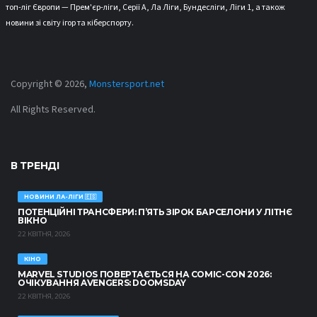
топ-ліг Європи — Прем'єр-ліги, Серії А, Ла Ліги, Бундесліги, Ліги 1, а також
новини зі світу ігор та кіберспорту.
Copyright © 2026,
Monstersport.net
All Rights Reserved.
В ТРЕНДІ
НОВИНИ ЛА-ЛІГИ 🇪🇸
ПОТЕНЦІЙНІ ТРАНСФЕРИ: П’ЯТЬ ЗІРОК БАРСЕЛОНИ У ЛІТНЄ
ВІКНО
22 КВІТНЯ, 2026
КІНО
MARVEL STUDIOS ПОВЕРТАЄТЬСЯ НА COMIC-CON 2026:
ОЧІКУВАННЯ AVENGERS: DOOMSDAY
22 КВІТНЯ, 2026