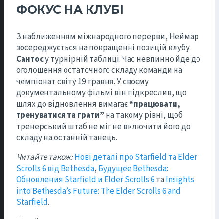
ФОКУС НА КЛУБІ
З наближенням міжнародного перерви, Неймар
зосереджується на покращенні позицій клубу
Сантос
у турнірній таблиці. Час невпинно йде до
оголошення остаточного складу команди на
чемпіонат світу 19 травня. У своєму
документальному фільмі він підкреслив, що
шлях до відновлення вимагає
“працювати,
тренуватися та грати”
на такому рівні, щоб
тренерський штаб не міг не включити його до
складу на останній танець.
Читайте також:
Нові деталі про Starfield та Elder
Scrolls 6 від Bethesda
,
Будущее Bethesda:
Обновления Starfield и Elder Scrolls 6
та
Insights
into Bethesda’s Future: The Elder Scrolls 6 and
Starfield
.