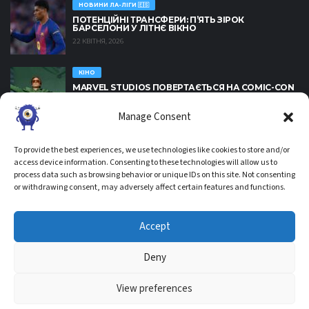
НОВИНИ ЛА-ЛІГИ 🇪🇸
ПОТЕНЦІЙНІ ТРАНСФЕРИ: П’ЯТЬ ЗІРОК
БАРСЕЛОНИ У ЛІТНЄ ВІКНО
22 КВІТНЯ, 2026
КІНО
MARVEL STUDIOS ПОВЕРТАЄТЬСЯ НА COMIC-CON
2026: ОЧІКУВАННЯ AVENGERS: DOOMSDAY
22 КВІТНЯ, 2026
Manage Consent
НОВИНИ ПРЕМ'ЄР-ЛІГИ 🏴󠁧󠁢󠁥󠁮󠁧󠁿
To provide the best experiences, we use technologies like cookies to store and/or
ВИКЛИКИ АРСЕНАЛА: ЧИ ЗМОЖЕ КОМАНДА
access device information. Consenting to these technologies will allow us to
ПОДОЛАТИ КРИЗУ?
process data such as browsing behavior or unique IDs on this site. Not consenting
21 КВІТНЯ, 2026
or withdrawing consent, may adversely affect certain features and functions.
НОВИНИ ЛА-ЛІГИ 🇪🇸
ПРОБЛЕМИ РЕАЛУ: КІЛЬКІСНИЙ ПІДХІД ДО
Accept
МБАППЕ МОЖЕ ЗАШКОДИТИ УСПІХУ
21 КВІТНЯ, 2026
Deny
View preferences