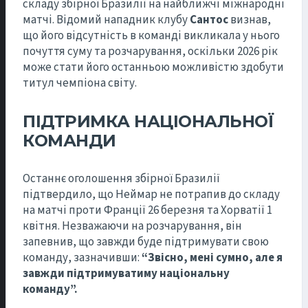
складу збірної Бразилії на найближчі міжнародні
матчі. Відомий нападник клубу
Сантос
визнав,
що його відсутність в команді викликала у нього
почуття суму та розчарування, оскільки 2026 рік
може стати його останньою можливістю здобути
титул чемпіона світу.
ПІДТРИМКА НАЦІОНАЛЬНОЇ
КОМАНДИ
Останнє оголошення збірної Бразилії
підтвердило, що Неймар не потрапив до складу
на матчі проти Франції 26 березня та Хорватії 1
квітня. Незважаючи на розчарування, він
запевнив, що завжди буде підтримувати свою
команду, зазначивши:
“Звісно, мені сумно, але я
завжди підтримуватиму національну
команду”.