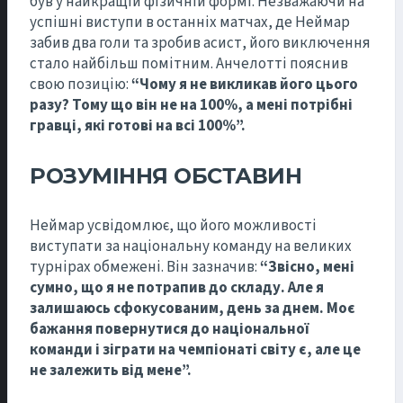
був у найкращій фізичній формі. Незважаючи на
успішні виступи в останніх матчах, де Неймар
забив два голи та зробив асист, його виключення
стало найбільш помітним. Анчелотті пояснив
свою позицію:
“Чому я не викликав його цього
разу? Тому що він не на 100%, а мені потрібні
гравці, які готові на всі 100%”.
РОЗУМІННЯ ОБСТАВИН
Неймар усвідомлює, що його можливості
виступати за національну команду на великих
турнірах обмежені. Він зазначив:
“Звісно, мені
сумно, що я не потрапив до складу. Але я
залишаюсь сфокусованим, день за днем. Моє
бажання повернутися до національної
команди і зіграти на чемпіонаті світу є, але це
не залежить від мене”.