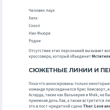
Человек-паук
Халк
Сокол
Ник Фьюри
Родни
Отсутствие этих персонажей вызывает во
кроссовера, который объединит
Мстител
СЮЖЕТНЫЕ ЛИНИИ И П
Пока что анонсированы только некоторые
команде присоединился Крис Хемсворт, и
Асгарда, такие как Валькирия и Мiek, не 
приемная дочь Лав, а также встретится ли
это в пост-кредитной сцене
Thor: Love an