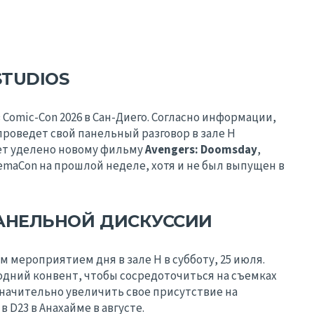
TUDIOS
 Comic-Con 2026 в Сан-Диего. Согласно информации,
проведет свой панельный разговор в зале H
ет уделено новому фильму
Avengers: Doomsday
,
emaCon на прошлой неделе, хотя и не был выпущен в
АНЕЛЬНОЙ ДИСКУССИИ
 мероприятием дня в зале H в субботу, 25 июля.
одний конвент, чтобы сосредоточиться на съемках
 значительно увеличить свое присутствие на
в D23 в Анахайме в августе.