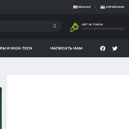
ENGLISH
УКРАЇНСЬКА
GET IN TOUCH
CONTACT@MONSTERSPORT.NET
РЫ И HIGH-TECH
НАПИСАТЬ НАМ