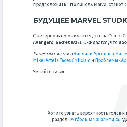
предположить, что панель Marvel станет 
БУДУЩЕЕ MARVEL STUDI
С нетерпением ожидается, что на Comic-C
Avengers: Secret Wars
. Ожидается, что
Do
Ранее мы писали о
Виклики Арсенала: Чи з
Mikel Arteta Faces Criticism
и
Проблемы «Ар
Читайте также:
Хотите узнать вероятность голов и
раздел
Футбольная аналитика
, г