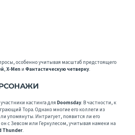
просы, особенно учитывая масштаб предстоящего
ей
,
X-Men
и
Фантастическую четверку
.
ЕРСОНАЖИ
 участники кастинга для
Doomsday
. В частности, к
грающий Тора. Однако многие его коллеги из
были упомянуты. Интригует, появится ли его
 он с Зевсом или Геркулесом, учитывая намеки на
d Thunder
.