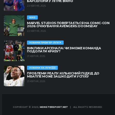
БАРСЕЛОНИ У ЛІТНЄ ВІКНО
22 КВІТНЯ, 2026
КІНО
MARVEL STUDIOS ПОВЕРТАЄТЬСЯ НА COMIC-CON
2026: ОЧІКУВАННЯ AVENGERS: DOOMSDAY
22 КВІТНЯ, 2026
НОВИНИ ПРЕМ'ЄР-ЛІГИ 🏴󠁧󠁢󠁥󠁮󠁧󠁿
ВИКЛИКИ АРСЕНАЛА: ЧИ ЗМОЖЕ КОМАНДА
ПОДОЛАТИ КРИЗУ?
21 КВІТНЯ, 2026
НОВИНИ ЛА-ЛІГИ 🇪🇸
ПРОБЛЕМИ РЕАЛУ: КІЛЬКІСНИЙ ПІДХІД ДО
МБАППЕ МОЖЕ ЗАШКОДИТИ УСПІХУ
21 КВІТНЯ, 2026
COPYRIGHT © 2020,
MONSTERSPORT.NET
| ALL RIGHTS RESERVED