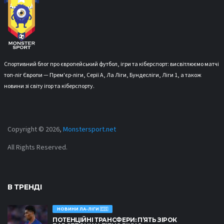
Спортивний блог про європейський футбол, ігри та кіберспорт: висвітлюємо матчі
топ-ліг Європи — Прем'єр-ліги, Серії А, Ла Ліги, Бундесліги, Ліги 1, а також
новини зі світу ігор та кіберспорту.
Copyright © 2026,
Monstersport.net
All Rights Reserved.
В ТРЕНДІ
НОВИНИ ЛА-ЛІГИ 🇪🇸
ПОТЕНЦІЙНІ ТРАНСФЕРИ: П’ЯТЬ ЗІРОК