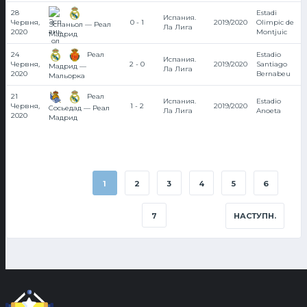
28
Estadi
Испания.
Червня,
0 - 1
2019/2020
Olimpic de
Эспаньол — Реал
Ла Лига
2020
Montjuic
Мадрид
Реал
24
Estadio
Испания.
Червня,
2 - 0
2019/2020
Santiago
Мадрид —
Ла Лига
2020
Bernabeu
Мальорка
Реал
21
Испания.
Estadio
Червня,
1 - 2
2019/2020
Сосьедад — Реал
Ла Лига
Anoeta
2020
Мадрид
1
2
3
4
5
6
7
НАСТУПН.