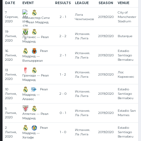
DATE
EVENT
RESULTS
LEAGUE
SEASON
VENUE
7
City of
Лига
Серпня,
2 - 1
2019/2020
Manchester
Манчестер Сити
Чемпионов
2020
Stadium
— Реал Мадрид
19
Испания.
Липня,
2 - 2
2019/2020
Butarque
Леганес — Реал
Ла Лига
2020
Мадрид
Реал
16
Estadio
Испания.
Липня,
2 - 1
2019/2020
Santiago
Мадрид —
Ла Лига
2020
Bernabeu
Вильярреал
13
Испания.
Лос
Липня,
1 - 2
2019/2020
Гранада — Реал
Ла Лига
Карменес
2020
Мадрид
Реал
10
Estadio
Испания.
Липня,
2 - 0
2019/2020
Santiago
Мадрид —
Ла Лига
2020
Bernabeu
Алавес
5
Испания.
Estadio San
Липня,
0 - 1
2019/2020
Атлетик — Реал
Ла Лига
Mames
2020
Мадрид
Реал
2
Estadio
Испания.
Липня,
1 - 0
2019/2020
Santiago
Мадрид —
Ла Лига
2020
Bernabeu
Хетафе