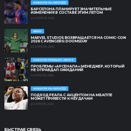
НОВОСТИ ЛА-ЛИГИ 🇪🇸
БАРСЕЛОНА ПЛАНИРУЕТ ЗНАЧИТЕЛЬНЫЕ
ИЗМЕНЕНИЯ В СОСТАВЕ ЭТИМ ЛЕТОМ
22 АПРЕЛЯ, 2026
КИНО
MARVEL STUDIOS ВОЗВРАЩАЕТСЯ НА COMIC-CON
2026 С AVENGERS: DOOMSDAY
22 АПРЕЛЯ, 2026
НОВОСТИ ПРЕМЬЕР-ЛИГИ 🏴󠁧󠁢󠁥󠁮󠁧󠁿
ПРОБЛЕМЫ «АРСЕНАЛА»: МЕНЕДЖЕР, КОТОРЫЙ
НЕ ОПРАВДАЛ ОЖИДАНИЙ
21 АПРЕЛЯ, 2026
НОВОСТИ ЛА-ЛИГИ 🇪🇸
ПОДХОД РЕАЛА С АКЦЕНТОМ НА МБАППЕ
МОЖЕТ ПРИВЕСТИ К НЕУДАЧАМ
21 АПРЕЛЯ, 2026
БЫСТРАЯ СВЯЗЬ