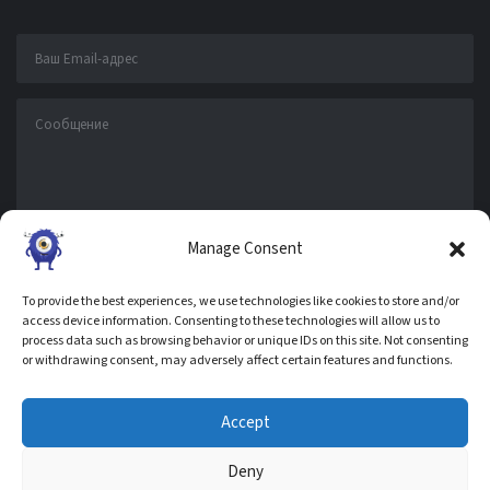
Manage Consent
To provide the best experiences, we use technologies like cookies to store and/or
access device information. Consenting to these technologies will allow us to
process data such as browsing behavior or unique IDs on this site. Not consenting
СЛЕДИТЕ ЗА НАМИ В СОЦ.СЕТЯХ
or withdrawing consent, may adversely affect certain features and functions.
Accept
Deny
ГЛАВНАЯ
ПРАВИЛА КОНФИДЕНЦИАЛЬНОСТИ
ИСПОЛЬЗОВАНИЕ COOKIE