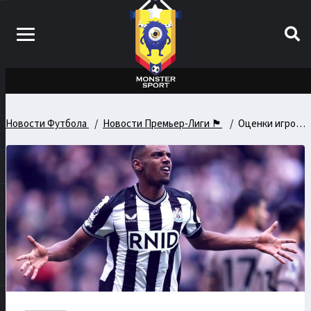
Новости Футбола
Новости Премьер-Лиги 🏴󠁧󠁢󠁥󠁮󠁧󠁿
Оценки игроков Арсенала после Ньюкасла: слабая игра Мартинелли и Хавертца подчеркивает проблемы команды, а Александр Исак демонстрирует, кого не хватает Артете