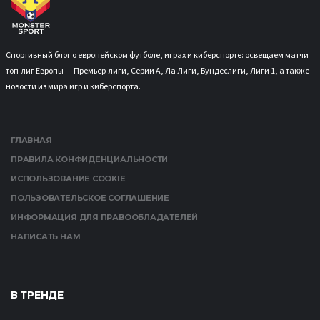
Спортивный блог о европейском футболе, играх и киберспорте: освещаем матчи
топ-лиг Европы — Премьер-лиги, Серии А, Ла Лиги, Бундеслиги, Лиги 1, а также
новости из мира игр и киберспорта.
ГЛАВНАЯ
ПРАВИЛА КОНФИДЕНЦИАЛЬНОСТИ
ИСПОЛЬЗОВАНИЕ COOKIE
ПОЛЬЗОВАТЕЛЬСКОЕ СОГЛАШЕНИЕ
ИНФОРМАЦИЯ ДЛЯ ПРАВООБЛАДАТЕЛЕЙ
НАПИСАТЬ НАМ
В ТРЕНДЕ