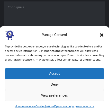
Manage Consent
To provide the best experiences, we use technologies like cookies to store and/or
access device information. Consenting to these technologies will allow us to
process data such as browsing behavior or unique IDs on this site. Not consenting
СЛЕДИТЕ ЗА НАМИ В СОЦ.СЕТЯХ
or withdrawing consent, may adversely affect certain features and functions.
Accept
Deny
ГЛАВНАЯ
ПРАВИЛА КОНФИДЕНЦИАЛЬНОСТИ
ИСПОЛЬЗОВАНИЕ COOKIE
ПОЛЬЗОВАТЕЛЬСКОЕ СОГЛАШЕНИЕ
ИНФОРМАЦИЯ ДЛЯ ПРАВООБЛАДАТЕЛЕЙ
View preferences
НАПИСАТЬ НАМ
COPYRIGHT © 2020,
MONSTERSPORT.NET
| ALL RIGHTS RESERVED
Использование Cookie-файлов
Правила конфиденциальности