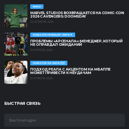
КИНО
MARVEL STUDIOS ВОЗВРАЩАЕТСЯ НА COMIC-CON
2026 С AVENGERS: DOOMSDAY
22 АПРЕЛЯ, 2026
НОВОСТИ ПРЕМЬЕР-ЛИГИ 🏴󠁧󠁢󠁥󠁮󠁧󠁿
ПРОБЛЕМЫ «АРСЕНАЛА»: МЕНЕДЖЕР, КОТОРЫЙ
НЕ ОПРАВДАЛ ОЖИДАНИЙ
21 АПРЕЛЯ, 2026
НОВОСТИ ЛА-ЛИГИ 🇪🇸
ПОДХОД РЕАЛА С АКЦЕНТОМ НА МБАППЕ
МОЖЕТ ПРИВЕСТИ К НЕУДАЧАМ
21 АПРЕЛЯ, 2026
БЫСТРАЯ СВЯЗЬ