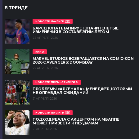
В ТРЕНДЕ
НОВОСТИ ЛА-ЛИГИ 🇪🇸
БАРСЕЛОНА ПЛАНИРУЕТ ЗНАЧИТЕЛЬНЫЕ
ИЗМЕНЕНИЯ В СОСТАВЕ ЭТИМ ЛЕТОМ
22 АПРЕЛЯ, 2026
КИНО
MARVEL STUDIOS ВОЗВРАЩАЕТСЯ НА COMIC-CON
2026 С AVENGERS: DOOMSDAY
22 АПРЕЛЯ, 2026
НОВОСТИ ПРЕМЬЕР-ЛИГИ 🏴󠁧󠁢󠁥󠁮󠁧󠁿
ПРОБЛЕМЫ «АРСЕНАЛА»: МЕНЕДЖЕР, КОТОРЫЙ
НЕ ОПРАВДАЛ ОЖИДАНИЙ
21 АПРЕЛЯ, 2026
НОВОСТИ ЛА-ЛИГИ 🇪🇸
ПОДХОД РЕАЛА С АКЦЕНТОМ НА МБАППЕ
МОЖЕТ ПРИВЕСТИ К НЕУДАЧАМ
21 АПРЕЛЯ, 2026