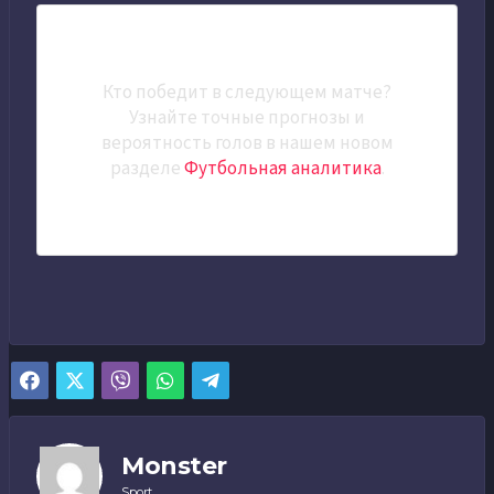
Кто победит в следующем матче?
Узнайте точные прогнозы и
вероятность голов в нашем новом
разделе
Футбольная аналитика
.
Monster
Sport