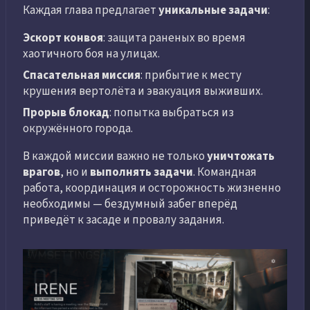
Каждая глава предлагает
уникальные задачи
:
Эскорт конвоя
: защита раненых во время
хаотичного боя на улицах.
Спасательная миссия
: прибытие к месту
крушения вертолёта и эвакуация выживших.
Прорыв блокад
: попытка выбраться из
окружённого города.
В каждой миссии важно не только
уничтожать
врагов
, но и
выполнять задачи
. Командная
работа, координация и осторожность жизненно
необходимы — бездумный забег вперёд
приведёт к засаде и провалу задания.